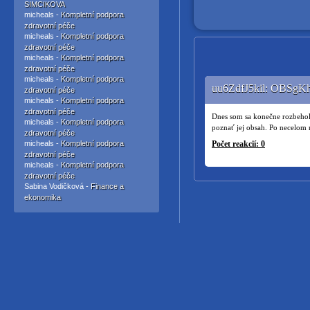
SIMCIKOVA
micheals -
Kompletní podpora
zdravotní péče
micheals -
Kompletní podpora
zdravotní péče
micheals -
Kompletní podpora
zdravotní péče
micheals -
Kompletní podpora
uu6ZdfJ5kil: OBSgKh
zdravotní péče
micheals -
Kompletní podpora
zdravotní péče
Dnes som sa konečne rozbehol 
micheals -
Kompletní podpora
poznať jej obsah. Po necelom 
zdravotní péče
micheals -
Kompletní podpora
Počet reakcií: 0
zdravotní péče
micheals -
Kompletní podpora
zdravotní péče
Sabina Vodičková -
Finance a
ekonomika