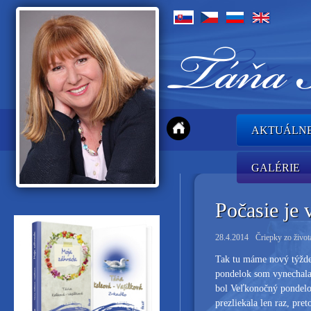
AKTUÁLN
GALÉRIE
Počasie je 
28.4.2014
Čriepky zo život
Tak tu máme nový týždeň
pondelok som vynechala
bol Veľkonočný pondelok
prezliekala len raz, pr