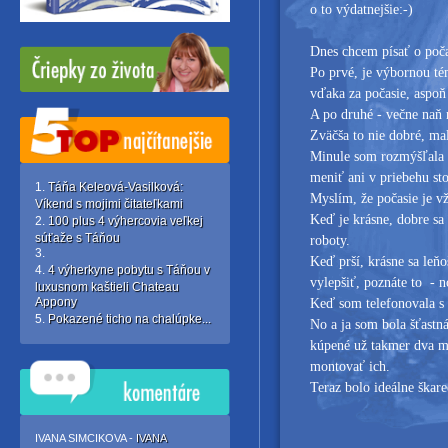
o to výdatnejšie:-)
Dnes chcem písať o počas
Po prvé, je výbornou t
vďaka za počasie, aspo
A po druhé - večne naň n
Zväčša to nie dobré, ma
Minule som rozmýšľala 
meniť ani v priebehu st
Táňa Keleová-Vasilková:
Myslím, že počasie je v
Víkend s mojimi čitateľkami
Keď je krásne, dobre sa 
100 plus 4 výhercovia veľkej
súťaže s Táňou
roboty.
Keď prší, krásne sa leňo
4 výherkyne pobytu s Táňou v
vylepšiť, poznáte to - n
luxusnom kaštieli Chateau
Appony
Keď som telefonovala s 
Pokazené ticho na chalúpke...
No a ja som bola šťastn
kúpené už takmer dva me
montovať ich.
Teraz bolo ideálne škare
IVANA SIMCIKOVA -
IVANA