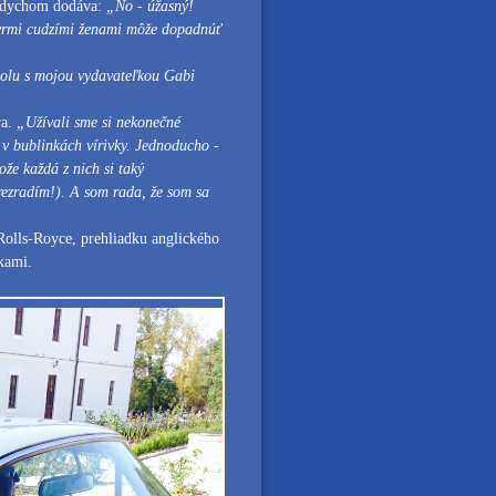
 dychom dodáva:
„No - úžasný!
štyrmi cudzími ženami môže dopadnúť
spolu s mojou vydavateľkou Gabi
ra.
„Užívali sme si nekonečné
i v bublinkách vírivky. Jednoducho -
ože každá z nich si taký
rezradím!). A som rada, že som sa
 Rolls-Royce, prehliadku anglického
lkami.