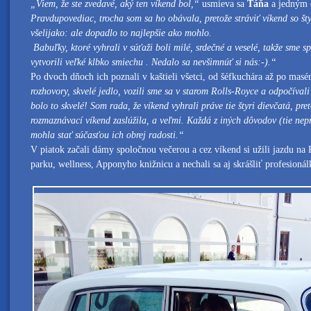
„Viem, že ste zvedavé, aký ten víkend bol,“
usmieva sa
Táňa
a jedným
Pravdupovediac, trocha som sa ho obávala, pretože stráviť víkend so 
všelijako: ale dopadlo to najlepšie ako mohlo.
Babuľky, ktoré vyhrali v súťaži boli milé, srdečné a veselé, takže sme 
vytvorili veľké klbko smiechu . Nedalo sa nevšimnúť si nás:-).“
Po dvoch dňoch ich poznali v kaštieli všetci, od šéfkuchára až po masé
rozhovory, skvelé jedlo, vozili sme sa v starom Rolls-Royce a odpočíval
bolo to skvelé! Som rada, že víkend vyhrali práve tie štyri dievčatá, pret
rozmaznávací víkend zaslúžila, a veľmi. Každá z iných dôvodov (tie nep
mohla stať súčasťou ich obrej radosti.“
V piatok začali dámy spoločnou večerou a cez víkend si užili jazdu na
parku, wellness, Apponyho knižnicu a nechali sa aj skrášliť profesioná