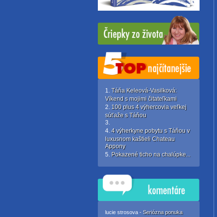
Táňa Keleová-Vasilková:
Víkend s mojimi čitateľkami
100 plus 4 výhercovia veľkej
súťaže s Táňou
4 výherkyne pobytu s Táňou v
luxusnom kaštieli Chateau
Appony
Pokazené ticho na chalúpke...
lucie strosova -
Seriózna ponuka