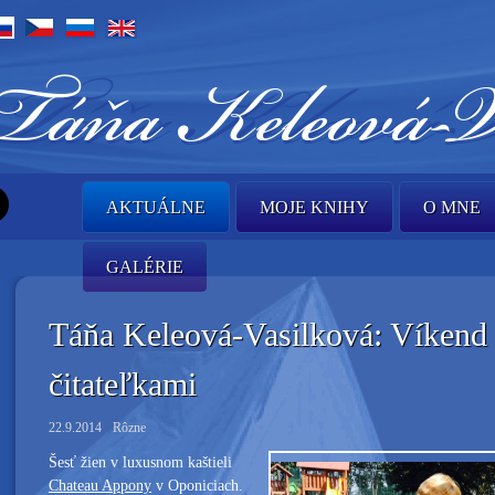
AKTUÁLNE
MOJE KNIHY
O MNE
GALÉRIE
Táňa Keleová-Vasilková: Víkend
čitateľkami
22.9.2014
Rôzne
Šesť žien v luxusnom kaštieli
Chateau Appony
v Oponiciach.