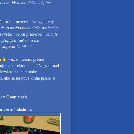
 srdcom, láskavou dušou s úplne
ňu to bol neuveriteľne vydarený
a, že to možno bude niečo strojené a
 stretla nových priateľov...Táňa je
 obyčajných ľuďoch a ich
 zástupkyni Gabike.“
kníh
– už o mesiac, presne
cuje na korektúrach, Táňa „sedí nad
ozviete na jej stránke
 ako sa jej nová kniha písala, o
du v Oponiciach.
u vzorná obsluha.