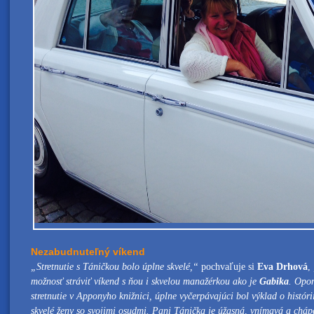
Nezabudnuteľný víkend
„Stretnutie s Táničkou bolo úplne skvelé,“
pochvaľuje si
Eva Drhová
,
možnosť stráviť víkend s ňou i skvelou manažérkou ako je
Gabika
. Opon
stretnutie v Apponyho knižnici, úplne vyčerpávajúci bol výklad o histórii
skvelé ženy so svojimi osudmi. Pani Tánička je úžasná, vnímavá a cháp