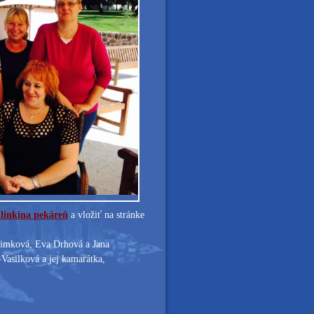
linkina pekáreň
a vložiť na stránke
Šimková, Eva Drhová a Jana
Vasilková a jej kamarátka,