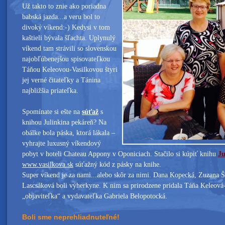
Už takto to znie ako poriadna
babská jazda...a veru bol to
divoký víkend:-) Kedysi v tom
kaštieli bývala šľachta. Uplynulý
víkend tam strávili so slovenskou
najobľúbenejšou spisovateľkou
Táňou Keleovou-Vasilkovou štyri
jej verné čitateľky a Tánina
najbližšia priateľka.
Spomínate si ešte na
súťaž
s
knihou Julinkina pekáreň? Na
obálke bola páska, ktorá lákala –
vyhrajte luxusný víkendový
pobyt v hoteli Chateau Appony v Oponiciach. Stačilo si kúpiť knihu
Ju
www.vasilkova.sk
súťažný kód z pásky na knihe.
Super víkend je za nami...alebo skôr za nimi. Dana Kopecká, Zuzana 
Lascsáková boli výherkyne. K nim sa prirodzene pridala Táňa Keleová-
„objaviteľka“ a vydavateľka Gabriela Belopotocká.
Boli sme neprehliadnuteľné!