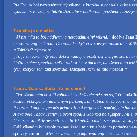
Pre Evu to bol nezabudnuteľný víkend, z ktorého si odniesla krásne zá
vydavateľstva Ikar, za takéto stretnutie v nádhernom prostredí s úžasný
Tánička je slniečko
„Aj pre mňa to bol nádherný a nezabudnuteľný víkend,“
dodáva
Jana 
miesto so svojim čarom, výbornou kuchyňou a krásnym prostredím. Môž
A Tánička? pýtame sa.
„To je slniečko. Vdy plná dobrej nálady a pozitívnej energie, ktorú ná
Určite budem spomínať veľmi rada a len v dobrom, na všetko a na každ
tých, ktorých som tam spoznala. Ďakujem Ikaru za túto možnosť.“
Táňa a Gabika dodali tomu šmrnc!
„Ten víkend nám dovolil zabudnúť na každodenné starosti,“
doplnila
D
kaštieli obklopenom nádherným parkom, s unikátnou knižnicou sme nazre
Program, ktorý ste pre nás pripravili bol zaujímavý, poučný, ale hlavn
A aká bola Táňa? Jedným slovom spolu s Gabikou boli ,super´. Milé, be
Hoci sme sa nikdy nestretli, stačilo 10 minút a mala som pocit, že sa 
Celý víkend trávili spolu takmer každú minútu a bolo im poriadne vese
správny ,šmrnc´.
„Myslím, že som si poopravila svoj názor na slovo cel