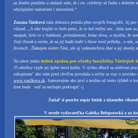
za žiadne pozlátka a ukázali nám, že i tzv. celebrity sú ľudia s dobrým
obyčajnými radosťami i starosťami.“
Zuzana Šimková
nám dokonca poslala plno svojich fotografií. Aj pre 
víkend.
„A ešte krajšie to bolo preto, že to bol reálny sen...bála som s
naopak, bolo to o ľudskosti, prirodzenosti, kráse slova, a myslím, že som
čistý človek a verím, že sa jej budú rodiť v hlave nové príbehy...o nás,
životoch...Ďakujem nielen Táni, ale aj vydavateľstvu Ikar a jej skvelej
dobrá správa pre všetky fanúšičky Tániných 
Na záver jedna
25.októbra vyjde jej úplne nová kniha. V týchto dňoch sa usilovne pra
rukopisom“ ako nám pred chvíľou povedala a určite sa viac o novinke d
www.vasilkova.sk
. Samozrejme ako prví a možno už tento týždeň o tom,
čom bude...veď sa nechajte prekvapiť:-)
Zatiaľ si pozrite zopár fotiek z úžasného víken
V strede vydavateľka Gabika Belopotocká a za ňo