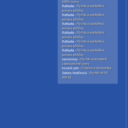
100% úveru.
Raffaella -
Rýchla a spoľahlivá
ponuka pôžičky
Raffaella -
Rýchla a spoľahlivá
ponuka pôžičky
Raffaella -
Rýchla a spoľahlivá
ponuka pôžičky
Raffaella -
Rýchla a spoľahlivá
ponuka pôžičky
Raffaella -
Rýchla a spoľahlivá
ponuka pôžičky
Raffaella -
Rýchla a spoľahlivá
ponuka pôžičky
earnmoney -
Rýchle a bezplatné
zabezpečené úvery
kovarík petr -
Finance a ekonomika
Sabina Vodičková -
Rychlé od 50
000 Kč