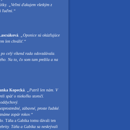
žitky.
„Veľmi ďakujem všetkým z
mi ľuďmi.“
Lascsáková
.
„Oponice sú okúzľujúce
em len chváliť.“
m po celý víkend rada odovzdávala.
ého. Na to, čo som tam prežila a na
anka Kopecká
.
„Patril len nám. V
li späť o niekoľko storočí.
e oddychový.
zprostredné, zábavné, proste ľudské.
poznáme zopár rokov.“
lo. Táňa a Gabika tomu dávali ten
ebrity. Táňa a Gabika sa neskrývali