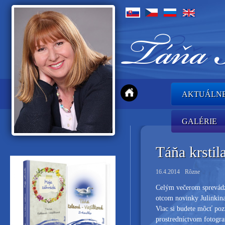
AKTUÁLN
GALÉRIE
Táňa krsti
16.4.2014
Rôzne
Celým večerom sprevádz
otcom novinky Julinkin
Viac si budete môcť poz
prostredníctvom fotograf