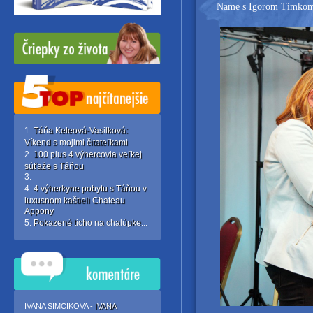
Name s Igorom Timkom, 
Táňa Keleová-Vasilková:
Víkend s mojimi čitateľkami
100 plus 4 výhercovia veľkej
súťaže s Táňou
4 výherkyne pobytu s Táňou v
luxusnom kaštieli Chateau
Appony
Pokazené ticho na chalúpke...
IVANA SIMCIKOVA -
IVANA