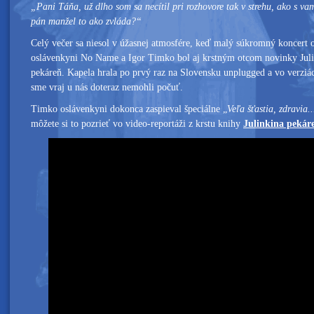
„Pani Táňa, už dlho som sa necítil pri rozhovore tak v strehu, ako s vam
pán manžel to ako zvláda?“
Celý večer sa niesol v úžasnej atmosfére, keď malý súkromný koncert 
oslávenkyni No Name a Igor Timko bol aj krstným otcom novinky Jul
pekáreň. Kapela hrala po prvý raz na Slovensku unplugged a vo verziá
sme vraj u nás doteraz nemohli počuť.
Timko oslávenkyni dokonca zaspieval špeciálne „
Veľa šťastia, zdravia.
môžete si to pozrieť vo video-reportáži z krstu knihy
Julinkina pekár