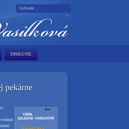
DISKUSIE
j pekárne
ko
revádzal
iznal: