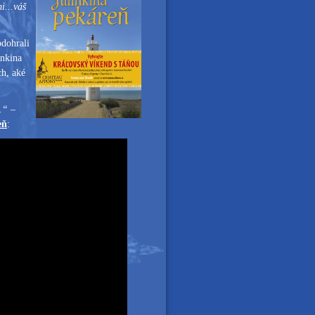
i...váš
odohrali
inkina
ch, aké
..“ –
eň
: