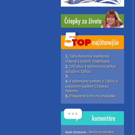
Táňa Keleová-Vasilková:
Víkend s mojimi čitateľkami
100 plus 4 výhercovia veľkej
súťaže s Táňou
4 výherkyne pobytu s Táňou v
luxusnom kaštieli Chateau
Appony
Pokazené ticho na chalúpke...
lucie strosova -
Seriózna ponuka