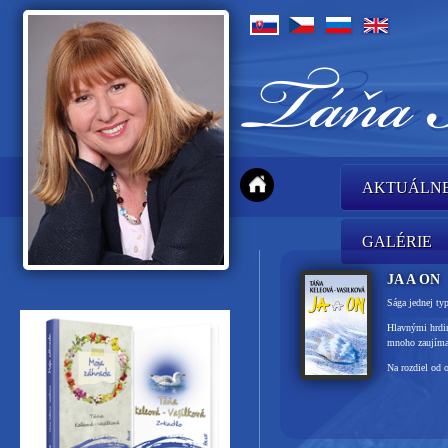
AKTUÁLN
GALÉRIE
JA A ON
Sága jednej typ
Hlavnými hrdin
mnoho zaujíma
Na rozdiel od o