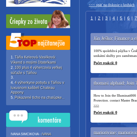
<<< späť na diskusie o knihách
1
|
2
|
3
|
4
|
5
|
6
|
Ján Ješko: Finance a
100% spolehlivá půjčka v Česk
unikátní služby pro zaměstna
Táňa Keleová-Vasilková:
Víkend s mojimi čitateľkami
Počet reakcií: 0
100 plus 4 výhercovia veľkej
súťaže s Táňou
4 výherkyne pobytu s Táňou v
thomasi alphaid: Join
luxusnom kaštieli Chateau
Appony
How to Join the Illuminati66
Pokazené ticho na chalúpke...
Protection. contact Master Br
>>>
Počet reakcií: 0
mariorivine: mariori
IVANA SIMCIKOVA -
IVANA