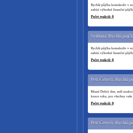
Rychlá půjčka komukoliv v no
nabízí výhodné finanční půjč
Počet reakcií: 0
Svitlana: Rychlá půjč
Rychlá půjčka komukoliv v no
nabízí výhodné finanční půjč
Počet reakcií: 0
Petr Četveň: Rychlá 
Různé Dobrý den, milí soukromn
konce roku, pro všechny vaše 
Počet reakcií: 0
Petr Četveň: Rychlá 