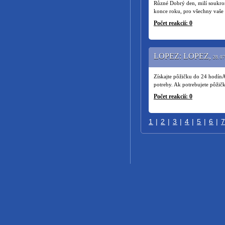
Různé Dobrý den, milí soukromn
konce roku, pro všechny vaše 
Počet reakcií: 0
LOPEZ: LOPEZ,
28. 07
Získajte pôžičku do 24 hodí
potreby. Ak potrebujete pôžič
Počet reakcií: 0
1
|
2
|
3
|
4
|
5
|
6
|