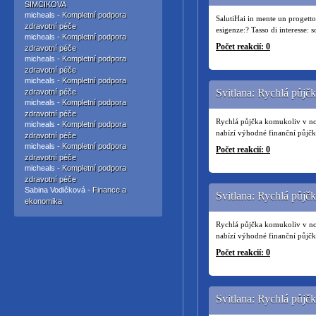
SIMCIKOVA
micheals -
Kompletní podpora
SalutiHai in mente un progetto
zdravotní péče
esigenze:? Tasso di interesse: 
micheals -
Kompletní podpora
Počet reakcií: 0
zdravotní péče
micheals -
Kompletní podpora
zdravotní péče
micheals -
Kompletní podpora
Svitlana: Rychlá půjč
zdravotní péče
micheals -
Kompletní podpora
zdravotní péče
Rychlá půjčka komukoliv v no
micheals -
Kompletní podpora
nabízí výhodné finanční půjč
zdravotní péče
micheals -
Kompletní podpora
Počet reakcií: 0
zdravotní péče
micheals -
Kompletní podpora
zdravotní péče
Sabina Vodičková -
Finance a
Svitlana: Rychlá půjč
ekonomika
Rychlá půjčka komukoliv v no
nabízí výhodné finanční půjč
Počet reakcií: 0
Svitlana: Rychlá půjč