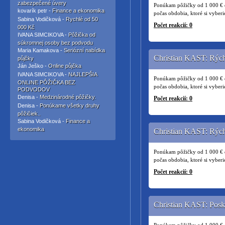
zabezpečené úvery
Ponúkam pôžičky od 1 000 € do
kovarík petr -
Finance a ekonomika
počas obdobia, ktoré si vyber
Sabina Vodičková -
Rychlé od 50
Počet reakcií: 0
000 Kč
IVANA SIMCIKOVA -
Pôžička od
súkromnej osoby bez podvodu
Maria Kamakova -
Seriózní nabídka
Christian KAST: Rýchl
půjčky
Ján Ješko -
Online půjčka
IVANA SIMCIKOVA -
NAJLEPŠIA
Ponúkam pôžičky od 1 000 € do
ONLINE PÔŽIČKA BEZ
počas obdobia, ktoré si vyber
PODVODOV
Denisa -
Medzinárodné pôžičky.
Počet reakcií: 0
Denisa -
Ponúkame všetky druhy
pôžičiek..
Sabina Vodičková -
Finance a
ekonomika
Christian KAST: Rýchl
Ponúkam pôžičky od 1 000 € do
počas obdobia, ktoré si vyber
Počet reakcií: 0
Christian KAST: Posk