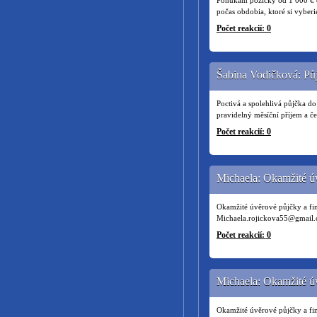
Ponúkam pôžičky od 1 000 € do
počas obdobia, ktoré si vyber
Počet reakcií: 0
Šabina Vodičková: Pů
Poctivá a spolehlivá půjčka d
pravidelný měsíční příjem a č
Počet reakcií: 0
Michaela: Okamžité úv
Okamžité úvěrové půjčky a fin
Michaela.rojickova55@gmail.c
Počet reakcií: 0
Michaela: Okamžité ú
Okamžité úvěrové půjčky a fin