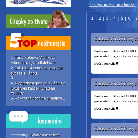
<<< späť na diskusie o knihách
1
|
2
|
3
|
4
|
5
|
6
|
Christian KAST: Rýchl
Ponúkam pôžičky od 1 000 € do
počas obdobia, ktoré si vyber
Táňa Keleová-Vasilková:
Víkend s mojimi čitateľkami
Počet reakcií: 0
100 plus 4 výhercovia veľkej
súťaže s Táňou
4 výherkyne pobytu s Táňou v
Christian KAST: Rýchl
luxusnom kaštieli Chateau
Appony
Ponúkam pôžičky od 1 000 € do
Pokazené ticho na chalúpke...
počas obdobia, ktoré si vyber
Počet reakcií: 0
Christian KAST: Rýchl
earnmoney -
Rýchle a bezplatné