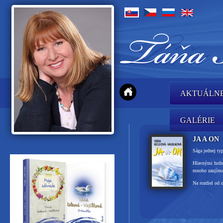
AKTUÁLN
GALÉRIE
JA A ON
Sága jednej typ
Hlavnými hrdin
mnoho zaujíma
Na rozdiel od o