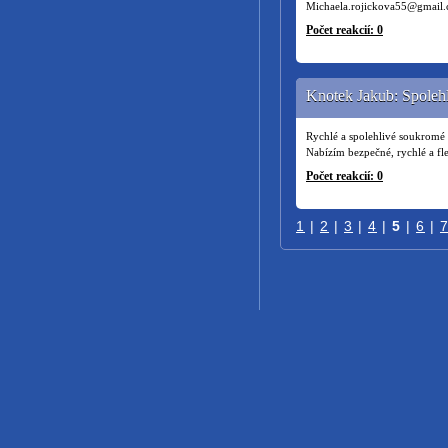
Michaela.rojickova55@gmail.c
Počet reakcií: 0
Knotek Jakub: Spolehl
Rychlé a spolehlivé soukromé 
Nabízím bezpečné, rychlé a f
Počet reakcií: 0
1
|
2
|
3
|
4
|
5
|
6
|