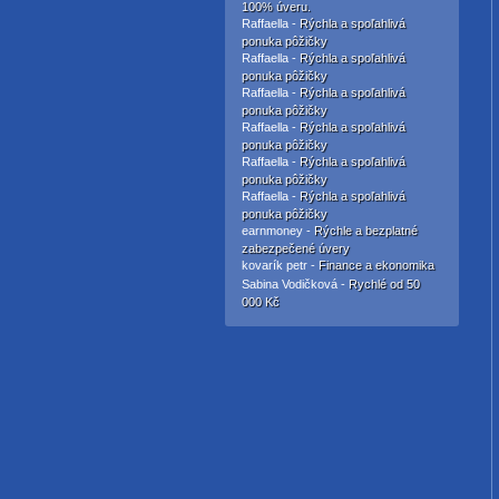
100% úveru.
Raffaella -
Rýchla a spoľahlivá
ponuka pôžičky
Raffaella -
Rýchla a spoľahlivá
ponuka pôžičky
Raffaella -
Rýchla a spoľahlivá
ponuka pôžičky
Raffaella -
Rýchla a spoľahlivá
ponuka pôžičky
Raffaella -
Rýchla a spoľahlivá
ponuka pôžičky
Raffaella -
Rýchla a spoľahlivá
ponuka pôžičky
earnmoney -
Rýchle a bezplatné
zabezpečené úvery
kovarík petr -
Finance a ekonomika
Sabina Vodičková -
Rychlé od 50
000 Kč