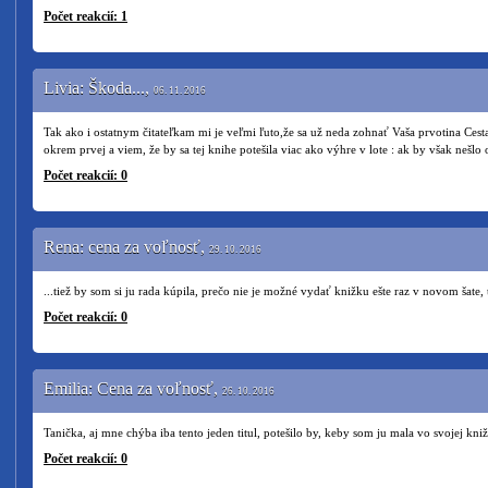
Počet reakcií: 1
Livia: Škoda...,
06. 11. 2016
Tak ako i ostatnym čitateľkam mi je veľmi ľuto,že sa už neda zohnať Vaša prvotina Ces
okrem prvej a viem, že by sa tej knihe potešila viac ako výhre v lote : ak by však nešlo
Počet reakcií: 0
Rena: cena za voľnosť,
29. 10. 2016
...tiež by som si ju rada kúpila, prečo nie je možné vydať knižku ešte raz v novom šate,
Počet reakcií: 0
Emilia: Cena za voľnosť,
26. 10. 2016
Tanička, aj mne chýba iba tento jeden titul, potešilo by, keby som ju mala vo svojej kni
Počet reakcií: 0