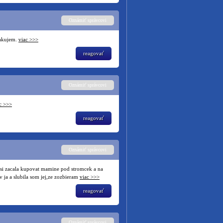
Oznámiť správcovi
Dakujem.
viac >>>
reagovať
Oznámiť správcovi
c >>>
reagovať
Oznámiť správcovi
ysi zacala kupovat mamine pod stromcek a na
v ja a slubila som jej,ze zozbieram
viac >>>
reagovať
Oznámiť správcovi