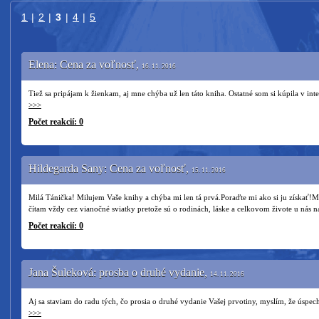
1
|
2
|
3
|
4
|
5
Elena: Cena za voľnosť,
16. 11. 2016
Tiež sa pripájam k žienkam, aj mne chýba už len táto kniha. Ostatné som si kúpila v
>>>
Počet reakcií: 0
Hildegarda Sany: Cena za voľnosť,
15. 11. 2016
Milá Tánička! Milujem Vaše knihy a chýba mi len tá prvá.Poraďte mi ako si ju získať!
čítam vždy cez vianočné sviatky pretože sú o rodinách, láske a celkovom živote u nás 
Počet reakcií: 0
Jana Šuleková: prosba o druhé vydanie,
14. 11. 2016
Aj sa staviam do radu tých, čo prosia o druhé vydanie Vašej prvotiny, myslím, že úsp
>>>