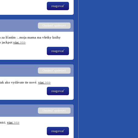
reagovať
Oznámiť správcovi
ta za šťastím :..moja mama ma všetky knihy
 o jackpot
viac >>>
reagovať
Oznámiť správcovi
 tak ako vydávate tie nové.
viac >>>
reagovať
Oznámiť správcovi
žnici.
viac >>>
reagovať