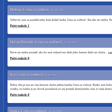
Helena: Cena za volnosť,
11. 10. 2016
Veľmi by som sa potešila keby bola dotlač knihy Cena za voľnosť. Iba táto mi chýba. 
Počet reakcií: 1
Dušan Rusnák: Cena za voľnosť,
05. 10. 2016
Nevie mi niekto poradiť ako by som zohnal toto dielo,lebo lentoto dielo mi chyba...
via
Počet reakcií: 0
Iva: Cena za volnost,
04. 10. 2016
Dobry den,je nas asi viac,ktorym chyba jedina knizka Cena za volnost. Knihy som ked
sviatky, no kedze je po dvoch porazkach,oci jej prestali sluzit,knizky som si vzala domo
Počet reakcií: 0
Janka: Cena za volnost.,
06. 09. 2016