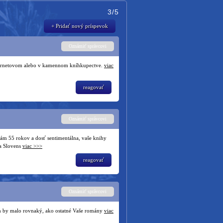
3/5
+ Pridať nový príspevok
Oznámiť správcovi
 internetovom alebo v kamennom kníhkupectve.
viac
reagovať
Oznámiť správcovi
Mám 55 rokov a dosť sentimentálna, vaše knihy
na Slovens
viac >>>
reagovať
Oznámiť správcovi
ech by malo rovnaký, ako ostatné Vaše romány
viac