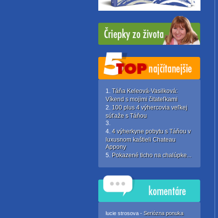
Táňa Keleová-Vasilková:
Víkend s mojimi čitateľkami
100 plus 4 výhercovia veľkej
súťaže s Táňou
4 výherkyne pobytu s Táňou v
luxusnom kaštieli Chateau
Appony
Pokazené ticho na chalúpke...
lucie strosova -
Seriózna ponuka