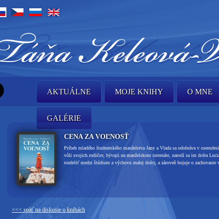
AKTUÁLNE
MOJE KNIHY
O MNE
GALÉRIE
CENA ZA VOĽNOSŤ
Príbeh mladého študentského manželstva Jany a Vlada sa odohráva v osemdesia
vôli svojich rodičov, bývajú na manželskom internáte, narodí sa im dcéra Luci
rozdeliť medzi štúdium a výchovu malej dcéry, a zároveň bojuje o zachovanie 
<<< späť na diskusie o knihách