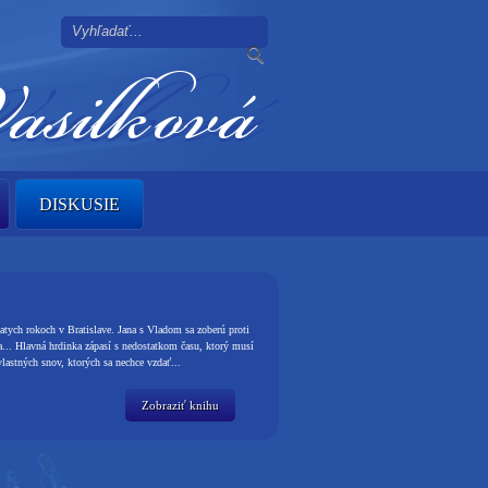
DISKUSIE
tych rokoch v Bratislave. Jana s Vladom sa zoberú proti
a... Hlavná hrdinka zápasí s nedostatkom času, ktorý musí
vlastných snov, ktorých sa nechce vzdať...
Zobraziť knihu