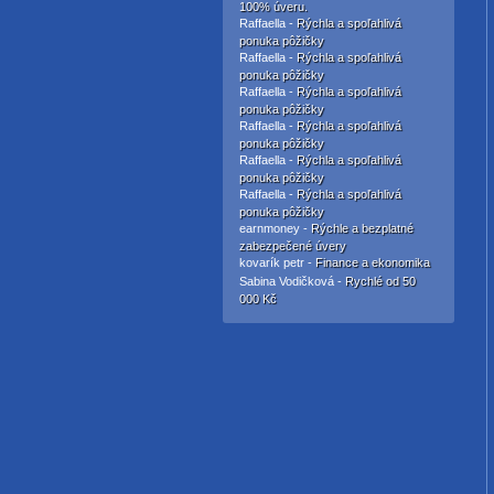
100% úveru.
Raffaella -
Rýchla a spoľahlivá
ponuka pôžičky
Raffaella -
Rýchla a spoľahlivá
ponuka pôžičky
Raffaella -
Rýchla a spoľahlivá
ponuka pôžičky
Raffaella -
Rýchla a spoľahlivá
ponuka pôžičky
Raffaella -
Rýchla a spoľahlivá
ponuka pôžičky
Raffaella -
Rýchla a spoľahlivá
ponuka pôžičky
earnmoney -
Rýchle a bezplatné
zabezpečené úvery
kovarík petr -
Finance a ekonomika
Sabina Vodičková -
Rychlé od 50
000 Kč