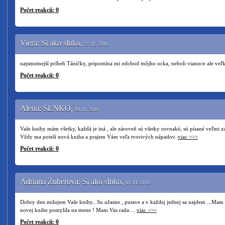
Počet reakcií: 0
Viera: Si ako slnko,
27. 12. 2016
najsmutnejší príbeh Táničky, pripomína mi odchod môjho ocka, neboli vianoce ale veľká
Počet reakcií: 0
Alena: SLNKO,
09. 11. 2016
Vaše knihy mám všetky, každá je iná , ale zároveň sú všetky rovnaké, sú písané veľmi z
Vždy ma poteší nová kniha a prajem Vám veľa tvorivých nápadov.
viac >>>
Počet reakcií: 0
Adriana Zuberova: Si ako slnko,
08. 11. 2016
Dobry den milujem Vaše knihy...Su užasne , putave a v každej jednej sa najdem ...Mam pr
novej knihe pomylila na mene ! Mam Vas rada....
viac >>>
Počet reakcií: 0