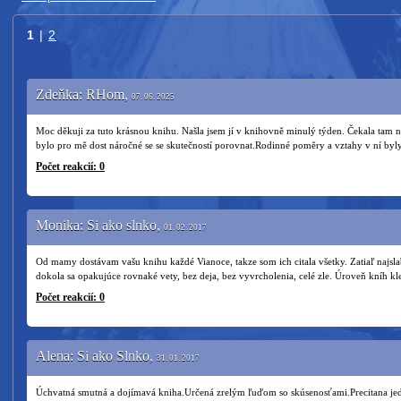
1
|
2
Zdeňka: RHom,
07. 06. 2025
Moc děkuji za tuto krásnou knihu. Našla jsem jí v knihovně minulý týden. Čekala tam n
bylo pro mě dost náročné se se skutečností porovnat.Rodinné poměry a vztahy v ní byl
Počet reakcií: 0
Monika: Si ako slnko,
01. 02. 2017
Od mamy dostávam vašu knihu každé Vianoce, takze som ich citala všetky. Zatiaľ najsla
dokola sa opakujúce rovnaké vety, bez deja, bez vyvrcholenia, celé zle. Úroveň kníh 
Počet reakcií: 0
Alena: Si ako Slnko,
31. 01. 2017
Úchvatná smutná a dojímavá kniha.Určená zrelým ľuďom so skúsenosťami.Precitana je