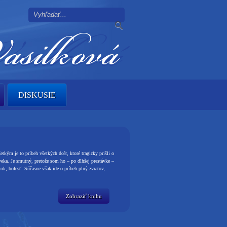
DISKUSIE
tkým je to príbeh všetkých dcér, ktoré tragicky prišli o
veka. Je smutný, pretože som ho – po dlhšej prestávke –
ok, bolesť. Súčasne však ide o príbeh plný zvratov,
Zobraziť knihu