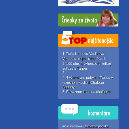
Táňa Keleová-Vasilková:
Víkend s mojimi čitateľkami
100 plus 4 výhercovia veľkej
súťaže s Táňou
4 výherkyne pobytu s Táňou v
luxusnom kaštieli Chateau
Appony
Pokazené ticho na chalúpke...
lucie strosova -
Seriózna ponuka