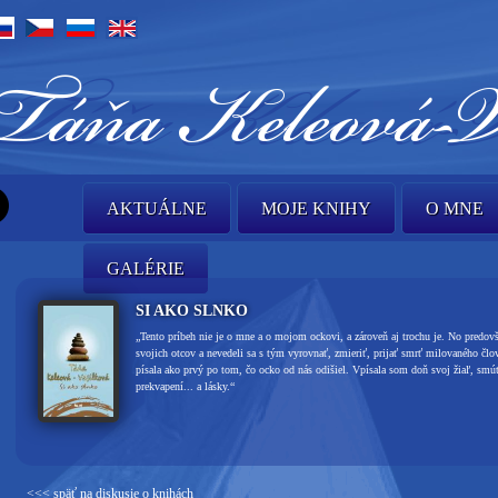
AKTUÁLNE
MOJE KNIHY
O MNE
GALÉRIE
SI AKO SLNKO
„Tento príbeh nie je o mne a o mojom ockovi, a zároveň aj trochu je. No predovše
svojich otcov a nevedeli sa s tým vyrovnať, zmieriť, prijať smrť milovaného člo
písala ako prvý po tom, čo ocko od nás odišiel. Vpísala som doň svoj žiaľ, smút
prekvapení... a lásky.“
<<< späť na diskusie o knihách