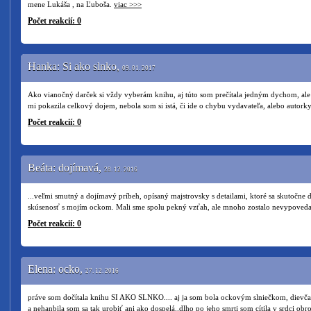
mene Lukáša , na Ľuboša.
viac >>>
Počet reakcií: 0
Hanka: Si ako slnko,
09. 01. 2017
Ako vianočný darček si vždy vyberám knihu, aj túto som prečítala jedným dychom, al
mi pokazila celkový dojem, nebola som si istá, či ide o chybu vydavateľa, alebo autorky
Počet reakcií: 0
Beáta: dojímavá,
28. 12. 2016
...veľmi smutný a dojímavý príbeh, opísaný majstrovsky s detailami, ktoré sa skutočne
skúsenosť s mojím ockom. Mali sme spolu pekný vzťah, ale mnoho zostalo nevypoved
Počet reakcií: 0
Elena: ocko,
27. 12. 2016
práve som dočítala knihu SI AKO SLNKO.... aj ja som bola ockovým slniečkom, dievč
a nehanbila som sa tak urobiť ani ako dospelá..dlho po jeho smrti som cítila v srdci ob