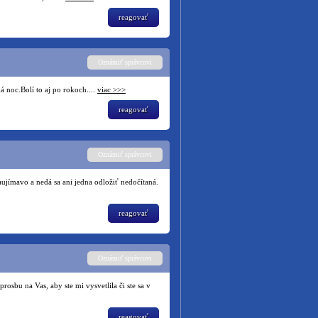
reagovať
Oznámiť správcovi
 noc.Bolí to aj po rokoch....
viac >>>
reagovať
Oznámiť správcovi
aujímavo a nedá sa ani jedna odložiť nedočítaná.
reagovať
Oznámiť správcovi
osbu na Vas, aby ste mi vysvetlila či ste sa v
reagovať