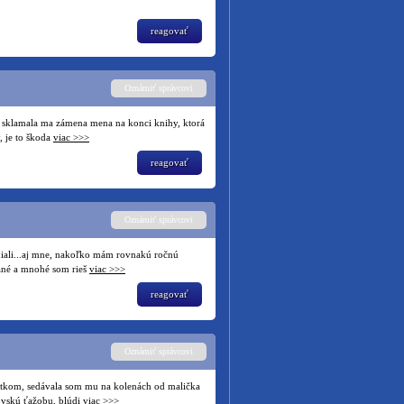
reagovať
Oznámiť správcovi
e sklamala ma zámena mena na konci knihy, ktorá
, je to škoda
viac >>>
reagovať
Oznámiť správcovi
 diali...aj mne, nakoľko mám rovnakú ročnú
ané a mnohé som rieš
viac >>>
reagovať
Oznámiť správcovi
atkom, sedávala som mu na kolenách od malička
rovskú ťažobu, blúdi
viac >>>