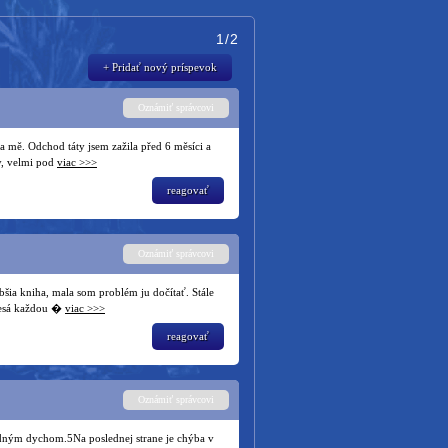
1/2
+ Pridať nový príspevok
Oznámiť správcovi
a mě. Odchod táty jsem zažila před 6 měsíci a
y, velmi pod
viac >>>
reagovať
Oznámiť správcovi
bšia kniha, mala som problém ju dočítať. Stále
klesá každou �
viac >>>
reagovať
Oznámiť správcovi
dným dychom.5Na poslednej strane je chýba v