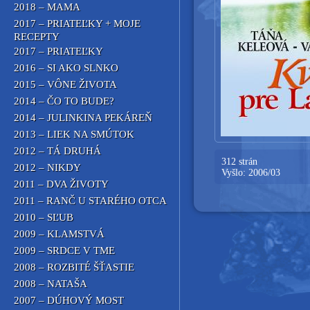
2018 – MAMA
2017 – PRIATEĽKY + MOJE
RECEPTY
2017 – PRIATEĽKY
2016 – SI AKO SLNKO
2015 – VÔNE ŽIVOTA
2014 – ČO TO BUDE?
2014 – JULINKINA PEKÁREŇ
2013 – LIEK NA SMÚTOK
2012 – TÁ DRUHÁ
312 strán
2012 – NIKDY
Vyšlo: 2006/03
2011 – DVA ŽIVOTY
2011 – RANČ U STARÉHO OTCA
2010 – SĽUB
2009 – KLAMSTVÁ
2009 – SRDCE V TME
2008 – ROZBITÉ ŠŤASTIE
2008 – NATAŠA
2007 – DÚHOVÝ MOST