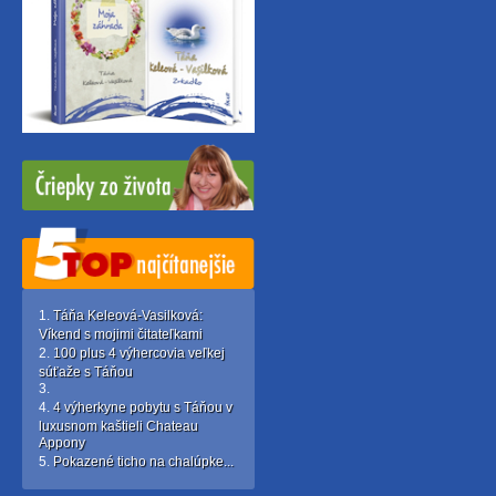
Táňa Keleová-Vasilková:
Víkend s mojimi čitateľkami
100 plus 4 výhercovia veľkej
súťaže s Táňou
4 výherkyne pobytu s Táňou v
luxusnom kaštieli Chateau
Appony
Pokazené ticho na chalúpke...