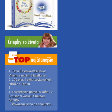
Táňa Keleová-Vasilková:
Víkend s mojimi čitateľkami
100 plus 4 výhercovia veľkej
súťaže s Táňou
4 výherkyne pobytu s Táňou v
luxusnom kaštieli Chateau
Appony
Pokazené ticho na chalúpke...