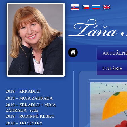
AKTUÁLN
GALÉRIE
2019 – ZRKADLO
2019 – MOJA ZÁHRADA
2019 – ZRKADLO + MOJA
ZÁHRADA - sada
2019 – RODINNÉ KLBKO
2018 – TRI SESTRY