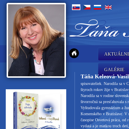
AKTUÁLN
GALÉRIE
Táňa Keleová-Vasi
spisovateliek. Narodila sa v
štyroch rokov žije v Bratislav
Narodila sa v rodine slovensk
štvorročná sa presťahovala s 
Vyštudovala gymnázium a žurn
Komenského v Bratislave. V 
časopise Osvetová práca, od 
vydatá a je matkou troch detí