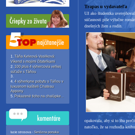
Trapas u vydavateľa
Už ako študentka uverejňoval
súčasnosti píše výlučne román
dnešných žien a rodín.
Táňa Keleová-Vasilková:
Víkend s mojimi čitateľkami
100 plus 4 výhercovia veľkej
súťaže s Táňou
4 výherkyne pobytu s Táňou v
luxusnom kaštieli Chateau
Appony
Pokazené ticho na chalúpke...
opakovala, aby si to iba prečí
natoľko, že sa rozhodla knih
lucie strosova -
Seriózna ponuka