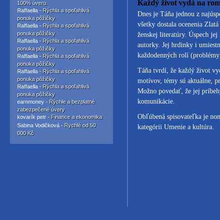
Každý život vydá na ro
100% úveru.
Raffaella -
Rýchla a spoľahlivá
Dnes je Táňa jednou z najúsp
ponuka pôžičky
všetky dostala ocenenia Zlatá
Raffaella -
Rýchla a spoľahlivá
ponuka pôžičky
ženskej literatúry. Úspech j
Raffaella -
Rýchla a spoľahlivá
autorky. Jej hrdinky i umies
ponuka pôžičky
každodenných rolí (problémy 
Raffaella -
Rýchla a spoľahlivá
ponuka pôžičky
Táňa tvrdí, že každý život vy
Raffaella -
Rýchla a spoľahlivá
ponuka pôžičky
motívov, témy sú aktuálne, p
Raffaella -
Rýchla a spoľahlivá
Možno povedať, že jej príbehy
ponuka pôžičky
komunikácie.
earnmoney -
Rýchle a bezplatné
zabezpečené úvery
Obľúbená spisovateľka je 
kovarík petr -
Finance a ekonomika
Sabina Vodičková -
Rychlé od 50
kategórii Umenie a kultúra.
000 Kč