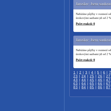
Jaroslav: Jsem soukr
Nabízíme půjčky v rozmezí od
úrokovými sazbami již od 2 % 
Počet reakcií: 0
Jaroslav: Jsem soukr
Nabízíme půjčky v rozmezí od
úrokovými sazbami již od 2 % 
Počet reakcií: 0
1
|
2
|
3
|
4
|
5
|
6
|
23
|
24
|
25
|
26
|
27
43
|
44
|
45
|
46
|
47
63
|
64
|
65
|
66
|
67
83
|
84
|
85
|
86
|
87