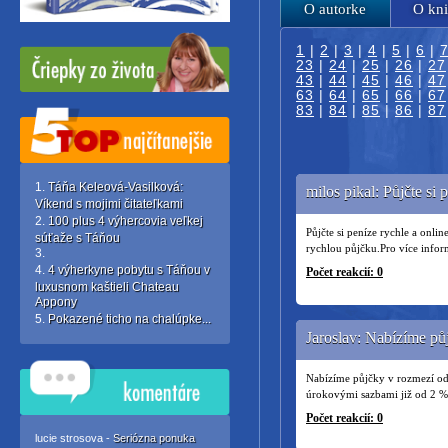
O autorke
O kn
1
|
2
|
3
|
4
|
5
|
6
|
23
|
24
|
25
|
26
|
27
43
|
44
|
45
|
46
|
47
63
|
64
|
65
|
66
|
67
83
|
84
|
85
|
86
|
87
Táňa Keleová-Vasilková:
milos pikal: Půjčte si 
Víkend s mojimi čitateľkami
100 plus 4 výhercovia veľkej
Půjčte si peníze rychle a onli
súťaže s Táňou
rychlou půjčku.Pro více info
4 výherkyne pobytu s Táňou v
Počet reakcií: 0
luxusnom kaštieli Chateau
Appony
Pokazené ticho na chalúpke...
Jaroslav: Nabízíme pů
Nabízíme půjčky v rozmezí od
úrokovými sazbami již od 2 % 
Počet reakcií: 0
lucie strosova -
Seriózna ponuka