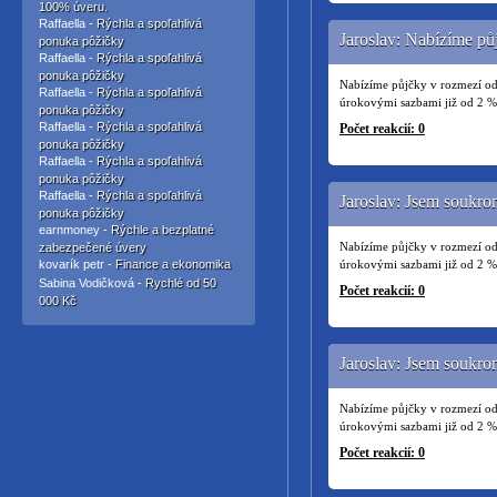
100% úveru.
Raffaella -
Rýchla a spoľahlivá
Jaroslav: Nabízíme pů
ponuka pôžičky
Raffaella -
Rýchla a spoľahlivá
ponuka pôžičky
Nabízíme půjčky v rozmezí od
Raffaella -
Rýchla a spoľahlivá
úrokovými sazbami již od 2 % 
ponuka pôžičky
Raffaella -
Rýchla a spoľahlivá
Počet reakcií: 0
ponuka pôžičky
Raffaella -
Rýchla a spoľahlivá
ponuka pôžičky
Raffaella -
Rýchla a spoľahlivá
Jaroslav: Jsem soukr
ponuka pôžičky
earnmoney -
Rýchle a bezplatné
Nabízíme půjčky v rozmezí od
zabezpečené úvery
kovarík petr -
Finance a ekonomika
úrokovými sazbami již od 2 % 
Sabina Vodičková -
Rychlé od 50
Počet reakcií: 0
000 Kč
Jaroslav: Jsem soukr
Nabízíme půjčky v rozmezí od
úrokovými sazbami již od 2 % 
Počet reakcií: 0