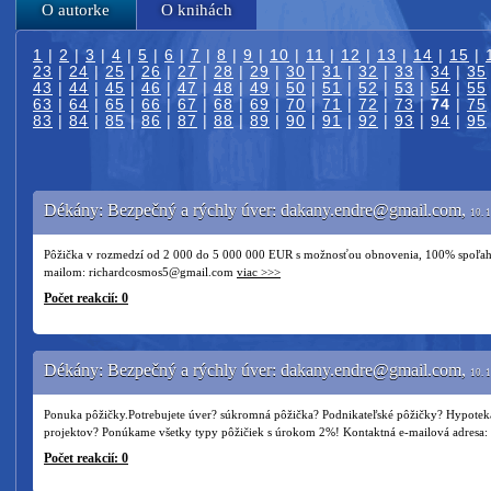
O autorke
O knihách
1
|
2
|
3
|
4
|
5
|
6
|
7
|
8
|
9
|
10
|
11
|
12
|
13
|
14
|
15
|
23
|
24
|
25
|
26
|
27
|
28
|
29
|
30
|
31
|
32
|
33
|
34
|
35
43
|
44
|
45
|
46
|
47
|
48
|
49
|
50
|
51
|
52
|
53
|
54
|
55
63
|
64
|
65
|
66
|
67
|
68
|
69
|
70
|
71
|
72
|
73
|
74
|
75
83
|
84
|
85
|
86
|
87
|
88
|
89
|
90
|
91
|
92
|
93
|
94
|
95
Dékány: Bezpečný a rýchly úver: dakany.endre@gmail.com,
10. 
Pôžička v rozmedzí od 2 000 do 5 000 000 EUR s možnosťou obnovenia, 100% spoľahliv
mailom: richardcosmos5@gmail.com
viac >>>
Počet reakcií: 0
Dékány: Bezpečný a rýchly úver: dakany.endre@gmail.com,
10. 
Ponuka pôžičky.Potrebujete úver? súkromná pôžička? Podnikateľské pôžičky? Hypotek
projektov? Ponúkame všetky typy pôžičiek s úrokom 2%! Kontaktná e-mailová adres
Počet reakcií: 0