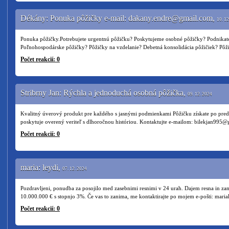
Dékány: Ponuka pôžičky e-mail: dakany.endre@gmail.com,
10. 12
Ponuka pôžičky.Potrebujete urgentnú pôžičku? Poskytujeme osobné pôžičky? Podnikat
Poľnohospodárske pôžičky? Pôžičky na vzdelanie? Debetná konsolidácia pôžičiek? Pô
Počet reakcií: 0
Stribrny Jan: Rýchla a jednoduchá osobná pôžička,
09. 12. 2024
Kvalitný úverový produkt pre každého s jasnými podmienkami Pôžičku získate po pred
poskytuje overený veriteľ s dlhoročnou históriou. Kontaktujte e-mailom: bilekjan995
Počet reakcií: 0
maria: leydi,
07. 12. 2024
Pozdravljeni, ponudba za posojilo med zasebnimi resnimi v 24 urah. Dajem resna in zan
10.000.000 € s stopnjo 3%. Če vas to zanima, me kontaktirajte po mojem e-pošti: ma
Počet reakcií: 0