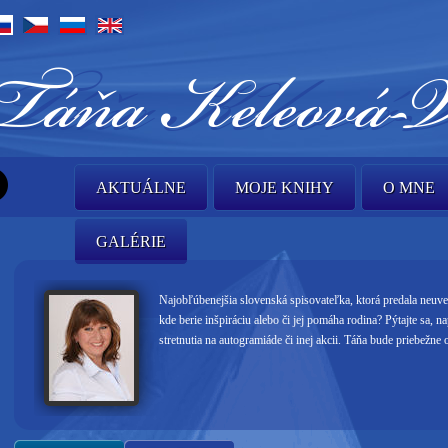
AKTUÁLNE
MOJE KNIHY
O MNE
GALÉRIE
Najobľúbenejšia slovenská spisovateľka, ktorá predala neuver
kde berie inšpiráciu alebo či jej pomáha rodina? Pýtajte sa, n
stretnutia na autogramiáde či inej akcii. Táňa bude priebežn