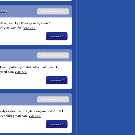
Oznámiť správcovi
. 2024
eľské pôžičky? Pôžičky na bývanie?
žičky na kamión?
viac >>>
reagovať
Oznámiť správcovi
ložení potrebných dokladov. Túto pôžičku
@gmail.com
viac >>>
reagovať
Oznámiť správcovi
esljiva zasebna posojila v razponu od 2.000 € do
rialeydi06@gmail.com
viac >>>
reagovať