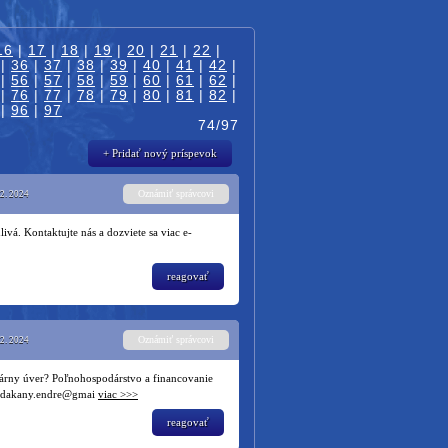
16
|
17
|
18
|
19
|
20
|
21
|
22
|
|
36
|
37
|
38
|
39
|
40
|
41
|
42
|
|
56
|
57
|
58
|
59
|
60
|
61
|
62
|
|
76
|
77
|
78
|
79
|
80
|
81
|
82
|
|
96
|
97
74/97
+ Pridať nový príspevok
Oznámiť správcovi
12. 2024
á. Kontaktujte nás a dozviete sa viac e-
reagovať
Oznámiť správcovi
12. 2024
árny úver? Poľnohospodárstvo a financovanie
a: dakany.endre@gmai
viac >>>
reagovať