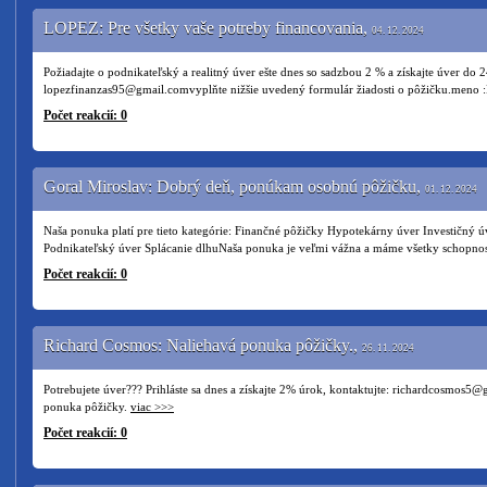
LOPEZ: Pre všetky vaše potreby financovania,
04. 12. 2024
Požiadajte o podnikateľský a realitný úver ešte dnes so sadzbou 2 % a získajte úver do 
lopezfinanzas95@gmail.comvyplňte nižšie uvedený formulár žiadosti o pôžičku.meno :K
Počet reakcií: 0
Goral Miroslav: Dobrý deň, ponúkam osobnú pôžičku,
01. 12. 2024
Naša ponuka platí pre tieto kategórie: Finančné pôžičky Hypotekárny úver Investičný 
Podnikateľský úver Splácanie dlhuNaša ponuka je veľmi vážna a máme všetky schopnos
Počet reakcií: 0
Richard Cosmos: Naliehavá ponuka pôžičky.,
26. 11. 2024
Potrebujete úver??? Prihláste sa dnes a získajte 2% úrok, kontaktujte: richardcosmos5
ponuka pôžičky.
viac >>>
Počet reakcií: 0