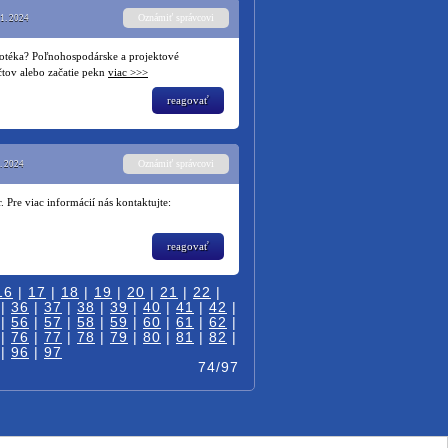
Oznámiť správcovi
11. 2024
otéka? Poľnohospodárske a projektové
tov alebo začatie pekn
viac >>>
reagovať
Oznámiť správcovi
. 2024
Pre viac informácií nás kontaktujte:
reagovať
16
|
17
|
18
|
19
|
20
|
21
|
22
|
|
36
|
37
|
38
|
39
|
40
|
41
|
42
|
|
56
|
57
|
58
|
59
|
60
|
61
|
62
|
|
76
|
77
|
78
|
79
|
80
|
81
|
82
|
|
96
|
97
74/97