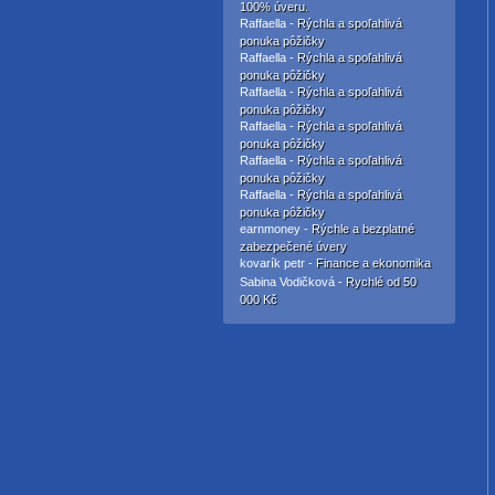
100% úveru.
Raffaella -
Rýchla a spoľahlivá
ponuka pôžičky
Raffaella -
Rýchla a spoľahlivá
ponuka pôžičky
Raffaella -
Rýchla a spoľahlivá
ponuka pôžičky
Raffaella -
Rýchla a spoľahlivá
ponuka pôžičky
Raffaella -
Rýchla a spoľahlivá
ponuka pôžičky
Raffaella -
Rýchla a spoľahlivá
ponuka pôžičky
earnmoney -
Rýchle a bezplatné
zabezpečené úvery
kovarík petr -
Finance a ekonomika
Sabina Vodičková -
Rychlé od 50
000 Kč