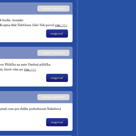
Oznámiť správcovi
24 hodín. kontakt:
rajina:ištát:Telefónne číslo:Vek:povol
viac >>>
reagovať
Oznámiť správcovi
úver Pôžička na auto Osobná pôžička
ti, ktoré vám po
viac >>>
reagovať
Oznámiť správcovi
@gmail.com pre ďalšie podrobnosti.Naliehavá
reagovať