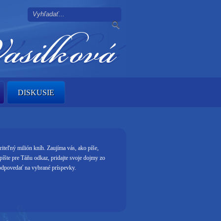
DISKUSIE
iteľný milión kníh. Zaujíma vás, ako píše,
apíšte pre Táňu odkaz, pridajte svoje dojmy zo
e odpovedať na vybrané príspevky.