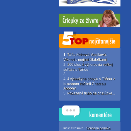
Táňa Keleová-Vasilková:
Víkend s mojimi čitateľkami
100 plus 4 výhercovia veľkej
súťaže s Táňou
4 výherkyne pobytu s Táňou v
luxusnom kaštieli Chateau
Appony
Pokazené ticho na chalúpke...
lucie strosova -
Seriózna ponuka