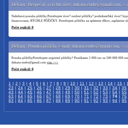
Dékány: Bezpečný a rýchly úver: dakany.endre@gmail.com,
26. 
Naliehavá ponuka pôžičky.Potrebujete úver? osobné pôžičky? podnikateľský úver? hyp
financovanie, RÝCHLE PÔŽIČKY. Potrebujete pôžičku na splatenie dlhov, zaplatenie úč
Počet reakcií: 0
Dékány: Ponuka pôžičky e-mail: dakany.endre@gmail.com,
26. 11
Ponuka pôžičkyPotrebujete urgentné pôžičky? Ponúkame 2 000 eur za 500 000 000 eur. 
dakany.endre@gmail.com
viac >>>
Počet reakcií: 0
1
|
2
|
3
|
4
|
5
|
6
|
7
|
8
|
9
|
10
|
11
|
12
|
13
|
14
|
15
|
23
|
24
|
25
|
26
|
27
|
28
|
29
|
30
|
31
|
32
|
33
|
34
|
35
43
|
44
|
45
|
46
|
47
|
48
|
49
|
50
|
51
|
52
|
53
|
54
|
55
63
|
64
|
65
|
66
|
67
|
68
|
69
|
70
|
71
|
72
|
73
|
74
|
75
83
|
84
|
85
|
86
|
87
|
88
|
89
|
90
|
91
|
92
|
93
|
94
|
95