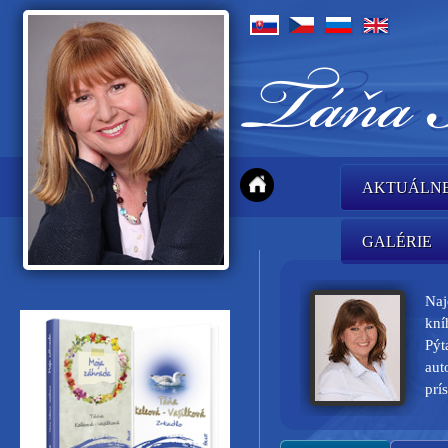
AKTUÁLN
GALÉRIE
Naj
kní
Pýt
aut
prí