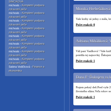
SIMCIKOVA
micheals -
Kompletní podpora
Monika Hrebeňáková:
zdravotní péče
micheals -
Kompletní podpora
zdravotní péče
Vaše knihy sú jedny z mála,
micheals -
Kompletní podpora
zdravotní péče
Počet reakcií: 0
micheals -
Kompletní podpora
zdravotní péče
micheals -
Kompletní podpora
zdravotní péče
Adriana Miháliková: V
micheals -
Kompletní podpora
zdravotní péče
Váž.pani Vasilková ! Vaše kni
micheals -
Kompletní podpora
potešila tej najnovšej. Ďakuje
zdravotní péče
micheals -
Kompletní podpora
Počet reakcií: 1
zdravotní péče
Sabina Vodičková -
Finance a
ekonomika
Dana F: Ďakujem za k
Prajem pekný deň.Pred vyše 2
životného elánu.Veľa rokov so
Počet reakcií: 1