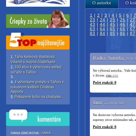
O autorke
O kn
1
|
2
|
3
|
4
|
5
|
6
|
23
|
24
|
25
|
26
|
27
43
|
44
|
45
|
46
|
47
63
|
64
|
65
|
66
|
67
83
|
84
|
85
|
86
|
87
Táňa Keleová-Vasilková:
Radka: Autorka,
18. 11. 
Víkend s mojimi čitateľkami
100 plus 4 výhercovia veľkej
Ste výborná autorka.. Vaše kn
súťaže s Táňou
v živote.
viac >>>
4 výherkyne pobytu s Táňou v
Počet reakcií: 0
luxusnom kaštieli Chateau
Appony
Pokazené ticho na chalúpke...
Jana: ...,
18. 11. 2012
Ste skutocne vyborna autorka.
uspesny zivot minimalne tak, 
Počet reakcií: 0
IVANA SIMCIKOVA -
IVANA