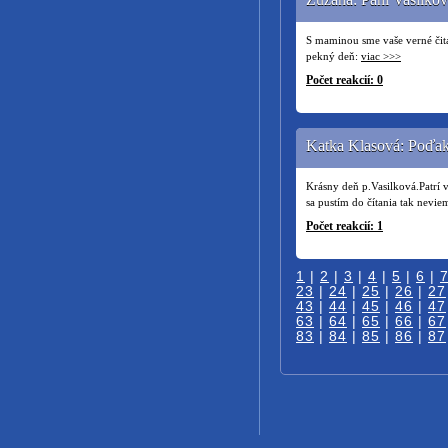
S maminou sme vaše verné čit
pekný deň:
viac >>>
Počet reakcií: 0
Katka Klasová: Poďa
Krásny deň p.Vasilková.Patrí 
sa pustím do čítania tak nevie
Počet reakcií: 1
1
|
2
|
3
|
4
|
5
|
6
|
23
|
24
|
25
|
26
|
27
43
|
44
|
45
|
46
|
47
63
|
64
|
65
|
66
|
67
83
|
84
|
85
|
86
|
87