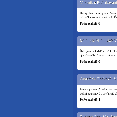
Veronika: Poďakovani
Dobrý deň, rada by som Vám pov
mi páčila kniha ON a ONA. Ďak
Počet reakcií: 0
Michaela Hubinská: V
Ďakujem za každú novú knihu, k
aj z vlastného života...
viac >>
Počet reakcií: 0
Anastázia Focková: V
Prajem príjemný deň,mám prečí
veľmi zaujímavé a priťahujú 
Počet reakcií: 1
Zuzana: Pani Vasilko